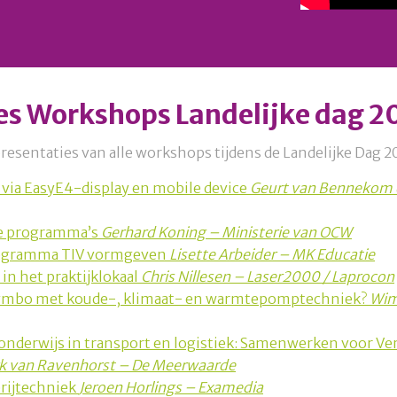
es Workshops Landelijke dag 2
presentaties van alle workshops tijdens de Landelijke Dag 2
g via EasyE4-display en mobile device
Geurt van Bennekom 
hte programma’s
Gerhard Koning – Ministerie van OCW
Programma TIV vormgeven
Lisette Arbeider – MK Educatie
 in het praktijklokaal
Chris Nillesen – Laser2000 / Laprocon
t vmbo met koude-, klimaat- en warmtepomptechniek?
Wim
onderwijs in transport en logistiek: Samenwerken voor V
ark van Ravenhorst – De Meerwaarde
erijtechniek
Jeroen Horlings – Examedia