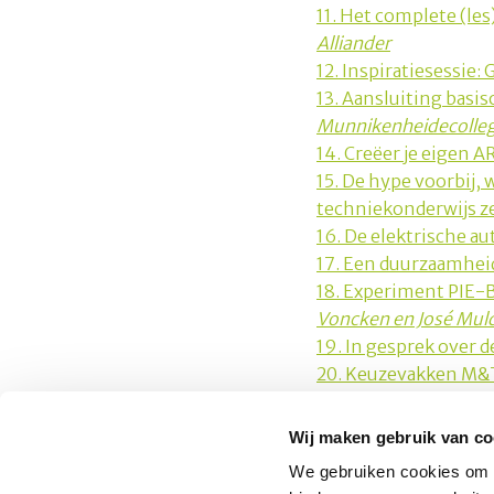
11. Het complete (le
Alliander
12. Inspiratiesessie: 
13. Aansluiting bas
Munnikenheidecolle
14. Creëer je eigen 
15. De hype voorbij,
techniekonderwijs z
16. De elektrische a
17. Een duurzaamhei
18. Experiment PIE-B
Voncken en José Muld
19. In gesprek over
20. Keuzevakken M&T
Wij maken gebruik van co
Platform Mobiliteit en Transport
We gebruiken cookies om c
Telefoon: 06-23 58 89 49