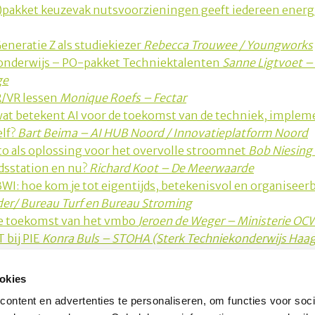
s)pakket keuzevak nutsvoorzieningen geeft iedereen energ
Generatie Z als studiekiezer
Rebecca Trouwee / Youngworks
isonderwijs – PO-pakket Techniektalenten
Sanne Ligtvoet –
ge
AR/VR lessen
Monique Roefs – Fectar
 wat betekent AI voor de toekomst van de techniek, implem
elf?
Bart Beima – AI HUB Noord / Innovatieplatform Noord
uto als oplossing voor het overvolle stroomnet
Bob Niesing
dsstation en nu?
Richard Koot – De Meerwaarde
WI: hoe kom je tot eigentijds, betekenisvol en organisee
er/ Bureau Turf en Bureau Stroming
 de toekomst van het vmbo
Jeroen de Weger – Ministerie OC
 bij PIE
Konra Buls – STOHA (Sterk Techniekonderwijs Haa
okies
Schrijf u in voor onze nieuwsbrief
O
ontent en advertenties te personaliseren, om functies voor soci