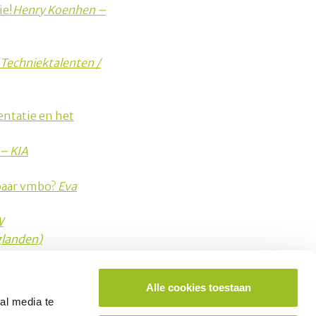
ie!
Henry Koenhen –
 Techniektalenten /
entatie en het
 – KIA
rbaar vmbo?
Eva
W
glanden)
Alle cookies toestaan
ok lid worden van het platform?
al media te