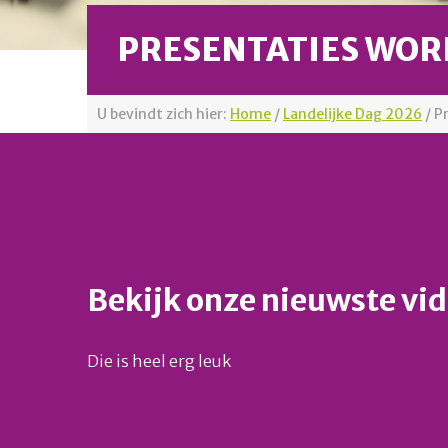
PRESENTATIES WO
U bevindt zich hier:
Home
/
Landelijke Dag 2026
/
P
Bekijk onze nieuwste vi
Die is heel erg leuk