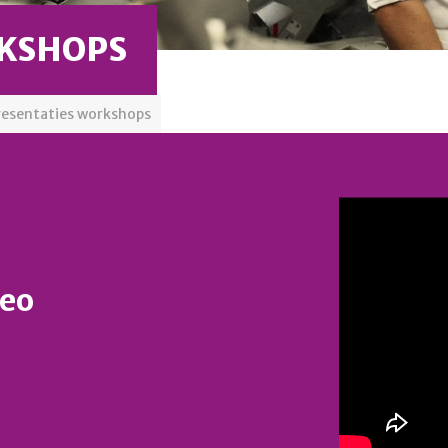
RKSHOPS
resentaties workshops
deo