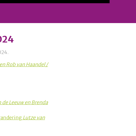
024
024.
en Rob van Haandel /
 de Leeuw en Brenda
erandering
Lutze van