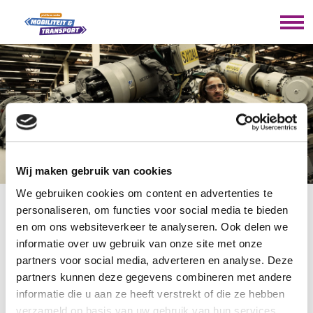
Wij maken gebruik van cookies
NIEUWSBRIEF
We gebruiken cookies om content en advertenties te
personaliseren, om functies voor social media te bieden
en om ons websiteverkeer te analyseren. Ook delen we
U bevindt zich hier:
Home
/
Nieuwsbrief
informatie over uw gebruik van onze site met onze
partners voor social media, adverteren en analyse. Deze
Hartelijk dank!
partners kunnen deze gegevens combineren met andere
U bent niet meer geregistreerd als abonnee voor de
informatie die u aan ze heeft verstrekt of die ze hebben
digitale nieuwsbrief van het platform.
verzameld op basis van uw gebruik van hun services.