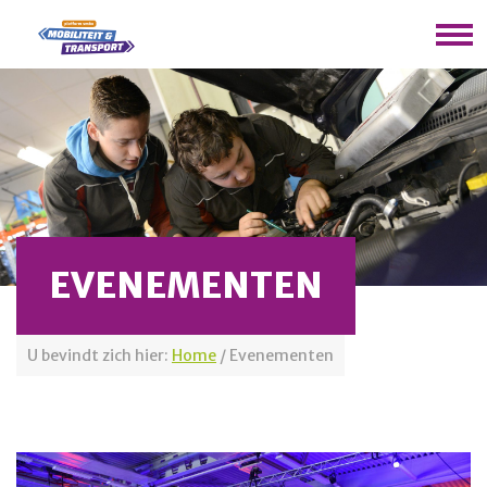
EVENEMENTEN
U bevindt zich hier:
Home
/
Evenementen