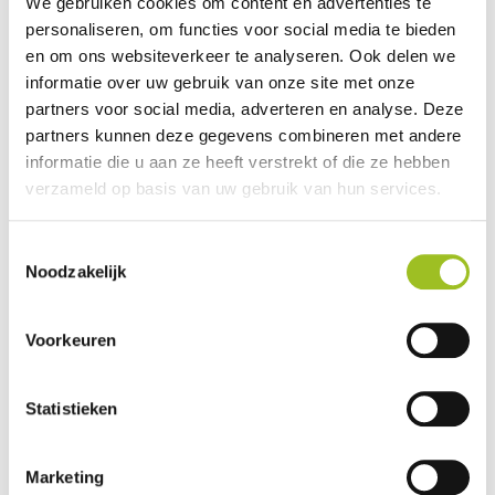
We gebruiken cookies om content en advertenties te
Mobiliteit & Transport. Het is niet toegestaan om de
personaliseren, om functies voor social media te bieden
website of delen daarvan openbaar te maken, te
en om ons websiteverkeer te analyseren. Ook delen we
kopiëren of op te slaan zonder voorafgaande
informatie over uw gebruik van onze site met onze
schriftelijke toestemming van Platform Mobiliteit &
partners voor social media, adverteren en analyse. Deze
Transport.
partners kunnen deze gegevens combineren met andere
informatie die u aan ze heeft verstrekt of die ze hebben
De inhoud van deze website en andere uitingen van
verzameld op basis van uw gebruik van hun services.
Platform VMBO Mobiliteit & Transport op internet is
met de grootste zorgvuldigheid samengesteld.
Toestemmingsselectie
Desondanks is het mogelijk dat informatie die door
Noodzakelijk
Platform Mobiliteit & Transport wordt gepubliceerd
onvolledig en/of onjuist is. De informatie op de
Voorkeuren
website wordt geregeld aangevuld en/of aangepast.
Platform VMBO Mobiliteit & Transport behoudt zich
het recht voor om eventuele wijzigingen met
Statistieken
onmiddellijke ingang en zonder enige (voorafgaande)
kennisgeving door te voeren.
Marketing