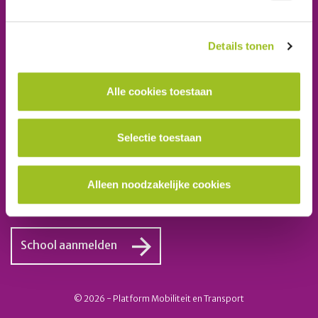
Platform Mobiliteit en Transport
Details tonen
Telefoon: 06-23 58 89 49
E-mail:
secretariaat@platformmobiliteitentransport.nl
Alle cookies toestaan
Schrijf u in voor onze nieuwsbrief
Selectie toestaan
Inschrijven
Alleen noodzakelijke cookies
Ook lid worden van het platform?
School aanmelden
© 2026 - Platform Mobiliteit en Transport