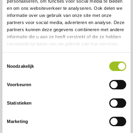
personaliseren, om functies voor social media te bieden
e-mailadres
en om ons websiteverkeer te analyseren. Ook delen we
informatie over uw gebruik van onze site met onze
Erwin
partners voor social media, adverteren en analyse. Deze
Heuvelmans
partners kunnen deze gegevens combineren met andere
Programmamanager
informatie die u aan ze heeft verstrekt of die ze hebben
verzameld op basis van uw gebruik van hun services.
telefoonnummer
e-mailadres
Toestemmingsselectie
Leon
Noodzakelijk
Bijl
Regiovoorzitter Noord
Voorkeuren
telefoonnummer
e-mailadres
Statistieken
Vacature
Marketing