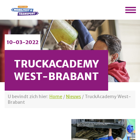
10-03-2022
TRUCKACADEMY
WEST-BRABANT
U bevindt zich hier:
Home
/
Nieuws
/
TruckAcademy West-
Brabant