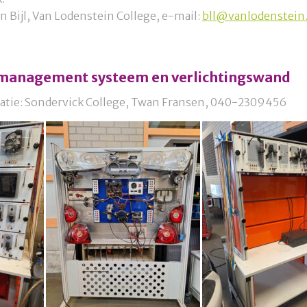
 Bijl, Van Lodenstein College, e-mail:
bll@vanlodenstein.
management systeem en verlichtingswand
atie: Sondervick College, Twan Fransen, 040-2309456