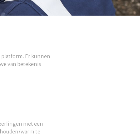
t platform. Er kunnen
 we van betekenis
leerlingen met een
te houden/warm te