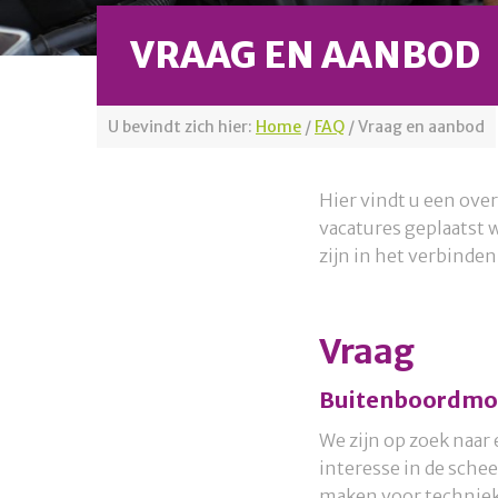
VRAAG EN AANBOD
U bevindt zich hier:
Home
/
FAQ
/
Vraag en aanbod
Hier vindt u een ove
vacatures geplaatst
zijn in het verbinde
Vraag
Buitenboordmo
We zijn op zoek naar
interesse in de sche
maken voor techniek