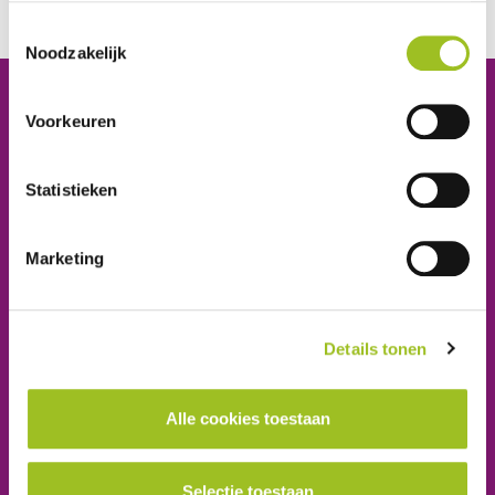
F. Azarkane, Y. Aydemir
Toestemmingsselectie
Noodzakelijk
Platform Mobiliteit en Transport
Voorkeuren
Telefoon: 06-23 58 89 49
E-mail:
secretariaat@platformmobiliteitentransport.nl
Statistieken
Schrijf u in voor onze nieuwsbrief
Marketing
Inschrijven
Details tonen
Ook lid worden van het platform?
Alle cookies toestaan
School aanmelden
Selectie toestaan