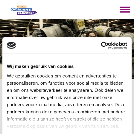
GLOBE
Wij maken gebruik van cookies
COLLEGE
We gebruiken cookies om content en advertenties te
personaliseren, om functies voor social media te bieden
en om ons websiteverkeer te analyseren. Ook delen we
U bevindt zich hier:
Home
/
Overzicht scholen
/
Globe
informatie over uw gebruik van onze site met onze
College
partners voor social media, adverteren en analyse. Deze
partners kunnen deze gegevens combineren met andere
GLOBE COLLEGE
informatie die u aan ze heeft verstrekt of die ze hebben
verzameld op basis van uw gebruik van hun services.
Utrecht
Bekijk website