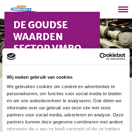
DE GOUDSE
WAARDEN
SECTOR VMBO
LOCATIE
KANAALSTRAAT
Wij maken gebruik van cookies
We gebruiken cookies om content en advertenties te
U bevindt zich hier:
Home
/
Overzicht scholen
/
De Goudse
personaliseren, om functies voor social media te bieden
Waarden Sector VMBO Locatie Kanaalstraat
en om ons websiteverkeer te analyseren. Ook delen we
informatie over uw gebruik van onze site met onze
DE GOUDSE WAARDEN
partners voor social media, adverteren en analyse. Deze
partners kunnen deze gegevens combineren met andere
SECTOR VMBO LOCATIE
informatie die u aan ze heeft verstrekt of die ze hebben