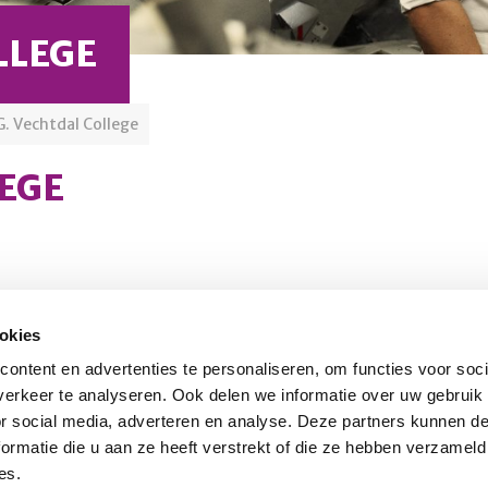
LLEGE
G. Vechtdal College
LEGE
okies
Schrijf u in voor onze nieuwsbrief
O
ontent en advertenties te personaliseren, om functies voor soci
erkeer te analyseren. Ook delen we informatie over uw gebruik
or social media, adverteren en analyse. Deze partners kunnen 
Inschrijven
nl
ormatie die u aan ze heeft verstrekt of die ze hebben verzameld
es.