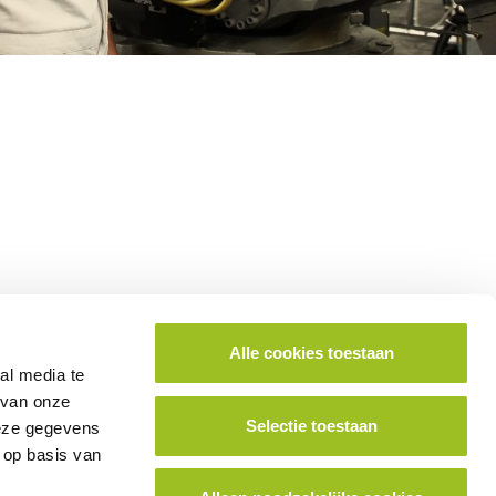
Alle cookies toestaan
ok lid worden van het platform?
al media te
 van onze
Selectie toestaan
deze gegevens
School aanmelden
 op basis van