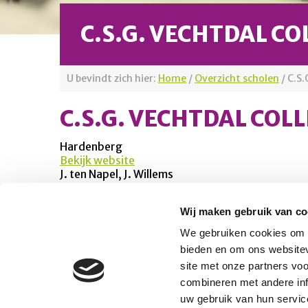
C.S.G. VECHTDAL CO
U bevindt zich hier:
Home
/
Overzicht scholen
/
C.S.
C.S.G. VECHTDAL COL
Hardenberg
Bekijk website
J. ten Napel, J. Willems
Wij maken gebruik van co
Platform Mobiliteit en Transport
We gebruiken cookies om c
Telefoon: 06-23 58 89 49
bieden en om ons websitev
E-mail:
site met onze partners vo
secretariaat@platformmobiliteitentransport.
combineren met andere inf
uw gebruik van hun servic