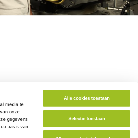
Alle cookies toestaan
ok lid worden van het platform?
al media te
 van onze
Selectie toestaan
deze gegevens
School aanmelden
 op basis van