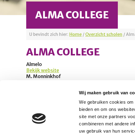
ALMA COLLEGE
U bevindt zich hier:
Home
/
Overzicht scholen
/
Alma
ALMA COLLEGE
Almelo
Bekijk website
M. Monninkhof
Wij maken gebruik van co
Platform Mobiliteit en Transport
We gebruiken cookies om c
Telefoon: 06-23 58 89 49
bieden en om ons websitev
E-mail:
site met onze partners vo
secretariaat@platformmobiliteitentransport.
combineren met andere inf
uw gebruik van hun servic