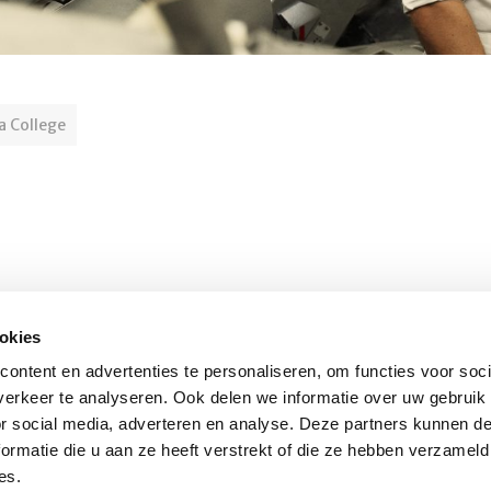
 College
okies
Schrijf u in voor onze nieuwsbrief
O
ontent en advertenties te personaliseren, om functies voor soci
erkeer te analyseren. Ook delen we informatie over uw gebruik
or social media, adverteren en analyse. Deze partners kunnen 
Inschrijven
nl
ormatie die u aan ze heeft verstrekt of die ze hebben verzameld
es.