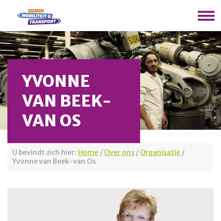
YVONNE
VAN BEEK-
VAN OS
U bevindt zich hier:
Home
/
Over ons
/
Organisatie
/
Yvonne van Beek-van Os