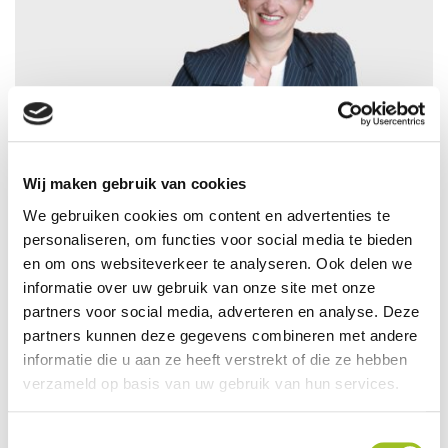
Wij maken gebruik van cookies
Yvonne van Beek-van Os
We gebruiken cookies om content en advertenties te
personaliseren, om functies voor social media te bieden
“Yvonne, wil je een e-mail sturen naar… over … met
en om ons websiteverkeer te analyseren. Ook delen we
daarin …., …. en ….?” Heerlijk vind ik dat. Met een paar
informatie over uw gebruik van onze site met onze
steekwoorden aan de slag gaan om een tekst te maken
partners voor social media, adverteren en analyse. Deze
en daar vervolgens op door te pakken, een stap extra
partners kunnen deze gegevens combineren met andere
zetten om het voor een ander makkelijker te maken.
informatie die u aan ze heeft verstrekt of die ze hebben
Geef me daarnaast een takenpakket waarin
verzameld op basis van uw gebruik van hun services.
structureren, organiseren, administreren en
netwerken voorkomen, en je ziet een gelukkig mens.
Toestemmingsselectie