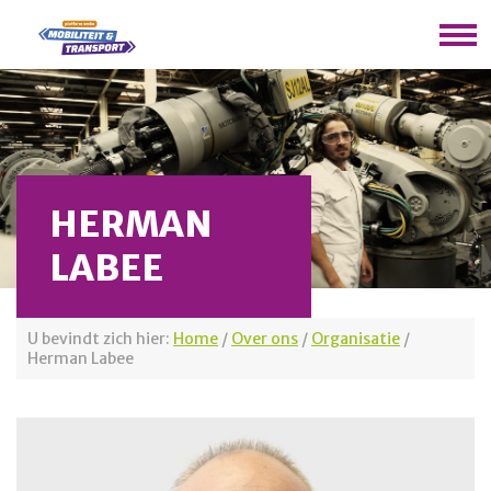
HERMAN
LABEE
U bevindt zich hier:
Home
/
Over ons
/
Organisatie
/
Herman Labee