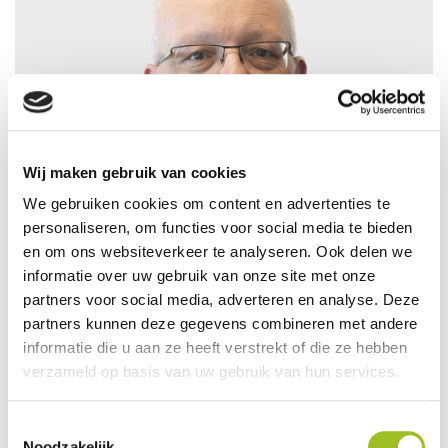
Wij maken gebruik van cookies
We gebruiken cookies om content en advertenties te
personaliseren, om functies voor social media te bieden
en om ons websiteverkeer te analyseren. Ook delen we
informatie over uw gebruik van onze site met onze
partners voor social media, adverteren en analyse. Deze
partners kunnen deze gegevens combineren met andere
informatie die u aan ze heeft verstrekt of die ze hebben
verzameld op basis van uw gebruik van hun services.
Herman Labee
Toestemmingsselectie
Binnen het Platform Mobiliteit en Transport wordt
Noodzakelijk