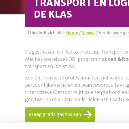
TRANSPORT EN LOGI
DE KLAS
U bevindt zich hier:
Home
/
Nieuws
/
Vernieuwde gast
De gastlessen van Sectorinstituut Transport 
Met het kosteloze LOB-programma
Load & Ro
transport en logistiek.
Een enthousiaste professional uit het vak vertel
persoonlijke verhalen en beantwoordt alle vrag
interactieve Kletspot blijft de energie hoog en
goed aan op de andere onderdelen van Load & R
Vraag gratis gastles aan