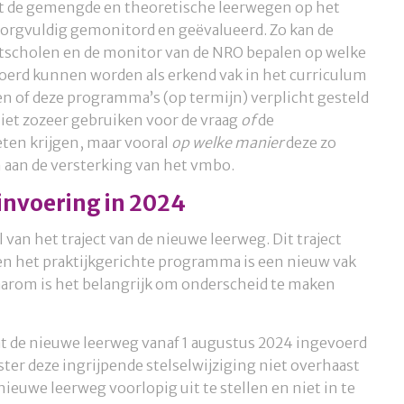
it de gemengde en theoretische leerwegen op het
zorgvuldig gemonitord en geëvalueerd. Zo kan de
lotscholen en de monitor van de NRO bepalen op welke
oerd kunnen worden als erkend vak in het curriculum
 of deze programma’s (op termijn) verplicht gesteld
niet zozeer gebruiken voor de vraag
of
de
ten krijgen, maar vooral
op welke manier
deze zo
 aan de versterking van het vmbo.
invoering in 2024
an het traject van de nieuwe leerweg. Dit traject
 en het praktijkgerichte programma is een nieuw vak
arom is het belangrijk om onderscheid te maken
 de nieuwe leerweg vanaf 1 augustus 2024 ingevoerd
ister deze ingrijpende stelselwijziging niet overhaast
ieuwe leerweg voorlopig uit te stellen en niet in te