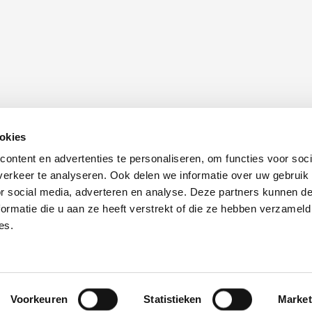
CAPTCHA
okies
Schrijf u in voor onze nieuwsbrief
O
ontent en advertenties te personaliseren, om functies voor soci
erkeer te analyseren. Ook delen we informatie over uw gebruik
or social media, adverteren en analyse. Deze partners kunnen 
Inschrijven
nl
ormatie die u aan ze heeft verstrekt of die ze hebben verzameld
es.
Disclaimer
Cookies
Privacyverklaring
Voorkeuren
Statistieken
Market