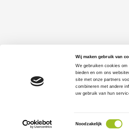
Wij maken gebruik van co
Platform Mobiliteit en Transport
We gebruiken cookies om c
Telefoon: 06-23 58 89 49
bieden en om ons websitev
E-mail:
site met onze partners vo
secretariaat@platformmobiliteitentransport.
combineren met andere inf
uw gebruik van hun servic
© 2026 - Platform Mobiliteit en Transport
Toestemmingsselectie
Noodzakelijk