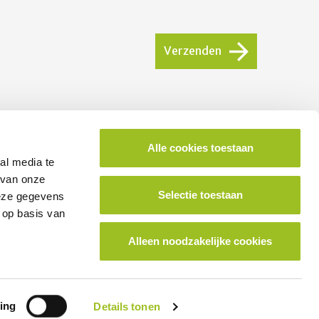
Verzenden
Alle cookies toestaan
ok lid worden van het platform?
al media te
 van onze
Selectie toestaan
deze gegevens
School aanmelden
 op basis van
Alleen noodzakelijke cookies
ing
Details tonen