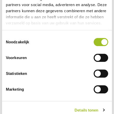
juni 2024
partners voor social media, adverteren en analyse. Deze
partners kunnen deze gegevens combineren met andere
informatie die u aan ze heeft verstrekt of die ze hebben
verzameld op basis van uw gebruik van hun services.
Toestemmingsselectie
Noodzakelijk
Bekijk de foto's
Voorkeuren
Statistieken
Marketing
Details tonen