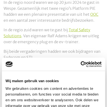
In de regio noord waren we op 20 juni 2024 te gast in
Wespe. Gezamenlijk met twee regio’s Platform PIE
hadden we een plenaire presentatie van uit het
OOC
en een aantal zeer interessante bedrijfsbezoeken.
In de regio zuid waren we te gast bij
Total Safety
Solutions
. Van eigenaar Ralf Adams krijgen we uitleg
over de emergency plug en de ev-trainer.
Bij beide vergaderingen hadden we ook bijdragen van
Fedecom en STL.
Verslagen
Wij maken gebruik van cookies
> Bekijk notulen netwerkbijeenkomst M&T Zuid 13
We gebruiken cookies om content en advertenties te
juni 2024
personaliseren, om functies voor social media te bieden
en om ons websiteverkeer te analyseren. Ook delen we
> Bekijk notulen netwerkbijeenkomst M&T Noord 20
informatie over uw gebruik van onze site met onze