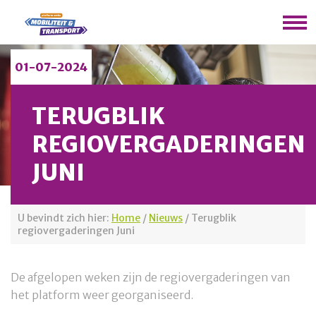
01-07-2024
TERUGBLIK
REGIOVERGADERINGEN
JUNI
U bevindt zich hier:
Home
/
Nieuws
/
Terugblik
regiovergaderingen Juni
De afgelopen weken zijn de regiovergaderingen van
het platform weer georganiseerd.