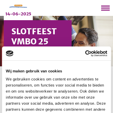
14-06-2025
SLOTFEEST
VMBO 25
JAAR: VIER
JE SKILLS
Wij maken gebruik van cookies
U bevindt zich hier:
Home
/
Nieuws
/
Slotfeest vmbo 25
We gebruiken cookies om content en advertenties te
jaar: vier je skills
personaliseren, om functies voor social media te bieden
en om ons websiteverkeer te analyseren. Ook delen we
informatie over uw gebruik van onze site met onze
25 jaar vmbo – het jubileumjaar is voorbijgevlogen!
partners voor social media, adverteren en analyse. Deze
Tijdens het slotfeest op maandag 2 juni in
partners kunnen deze gegevens combineren met andere
congrescentrum NBC in Nieuwegein werd er