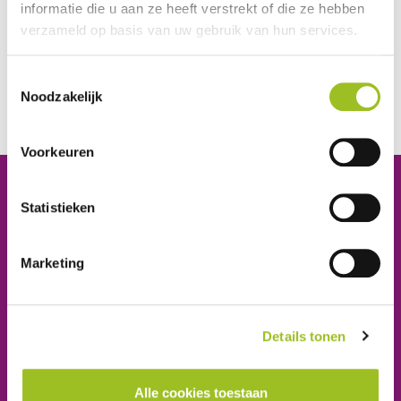
informatie die u aan ze heeft verstrekt of die ze hebben
teruggekeken én vooruitgeblikt, maar vooral feest
verzameld op basis van uw gebruik van hun services.
gevierd, onder het motto ’Het vmbo is een plek waar je
je talent kunt ontdekken en je skills kunt vieren.’
Toestemmingsselectie
Noodzakelijk
Bekijk de terugblik
Voorkeuren
Platform Mobiliteit en Transport
Statistieken
Telefoon: 06-23 58 89 49
E-mail:
secretariaat@platformmobiliteitentransport.nl
Marketing
Schrijf u in voor onze nieuwsbrief
Details tonen
Inschrijven
Alle cookies toestaan