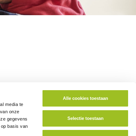
Alle cookies toestaan
ok lid worden van het platform?
al media te
 van onze
Selectie toestaan
deze gegevens
School aanmelden
 op basis van