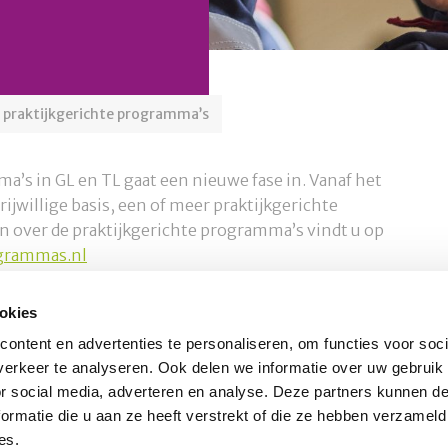
 praktijkgerichte programma’s
’s in GL en TL gaat een nieuwe fase in. Vanaf het
ijwillige basis, een of meer praktijkgerichte
 over de praktijkgerichte programma’s vindt u op
grammas.nl
okies
Schrijf u in voor onze nieuwsbrief
O
ontent en advertenties te personaliseren, om functies voor soci
erkeer te analyseren. Ook delen we informatie over uw gebruik
or social media, adverteren en analyse. Deze partners kunnen 
Inschrijven
nl
ormatie die u aan ze heeft verstrekt of die ze hebben verzameld
es.