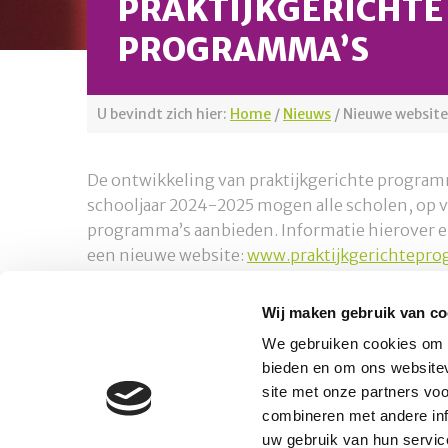
PRAKTIJKGERICHTE
PROGRAMMA’S
U bevindt zich hier:
Home
/
Nieuws
/
Nieuwe website
De ontwikkeling van praktijkgerichte programma
schooljaar 2024-2025 mogen alle scholen, op vr
programma’s aanbieden. Informatie hierover en
een nieuwe website:
www.praktijkgerichtepro
Wij maken gebruik van co
Platform Mobiliteit en Transport
We gebruiken cookies om c
Telefoon: 06-23 58 89 49
bieden en om ons websitev
E-mail:
site met onze partners vo
secretariaat@platformmobiliteitentransport.
combineren met andere inf
uw gebruik van hun servic