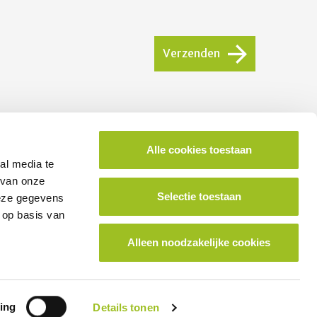
Verzenden
Alle cookies toestaan
ok lid worden van het platform?
al media te
 van onze
Selectie toestaan
deze gegevens
School aanmelden
 op basis van
Alleen noodzakelijke cookies
ing
Details tonen