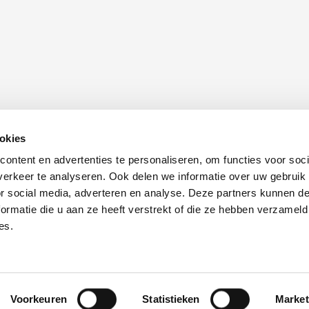
CAPTCHA
okies
Schrijf u in voor onze nieuwsbrief
O
ontent en advertenties te personaliseren, om functies voor soci
erkeer te analyseren. Ook delen we informatie over uw gebruik
or social media, adverteren en analyse. Deze partners kunnen 
Inschrijven
nl
ormatie die u aan ze heeft verstrekt of die ze hebben verzameld
es.
Disclaimer
Cookies
Privacyverklaring
Voorkeuren
Statistieken
Market