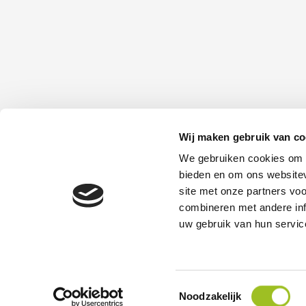
Wij maken gebruik van co
Platform Mobiliteit en Transport
We gebruiken cookies om c
Telefoon: 06-23 58 89 49
bieden en om ons websitev
E-mail:
site met onze partners vo
secretariaat@platformmobiliteitentransport.
combineren met andere inf
uw gebruik van hun servic
© 2026 - Platform Mobiliteit en Transport
Toestemmingsselectie
Noodzakelijk