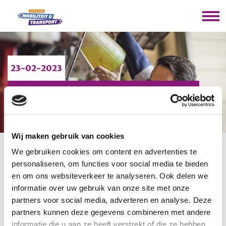
23-02-2023
KLANKBORDGROEP
PGP 19-01-2023
Wij maken gebruik van cookies
We gebruiken cookies om content en advertenties te
U bevindt zich hier:
Home
/
Nieuws
/
Klankbordgroep PGP
personaliseren, om functies voor social media te bieden
19-01-2023
en om ons websiteverkeer te analyseren. Ook delen we
informatie over uw gebruik van onze site met onze
Op 19 januari 2023 vond er een bijeenkomst over het
partners voor social media, adverteren en analyse. Deze
Praktijkgericht Programma M&T plaats. Met
partners kunnen deze gegevens combineren met andere
presentaties van SLO en Bossche Vakschool werd er
informatie die u aan ze heeft verstrekt of die ze hebben