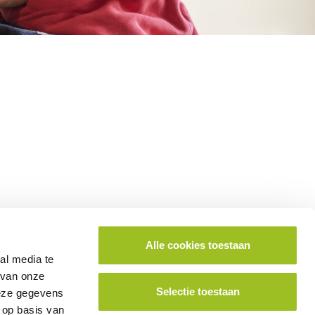
Alle cookies toestaan
ok lid worden van het platform?
al media te
 van onze
Selectie toestaan
deze gegevens
School aanmelden
 op basis van