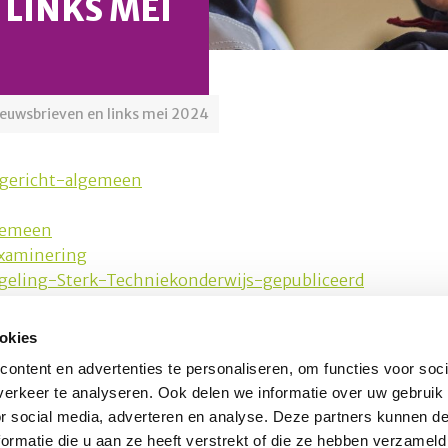
LINKS MEI
ieuwsbrieven en links mei 2024
gericht-algemeen
gemeen
xaminering
geling-Sterk-Techniekonderwijs-gepubliceerd
okies
Schrijf u in voor onze nieuwsbrief
O
ontent en advertenties te personaliseren, om functies voor soci
erkeer te analyseren. Ook delen we informatie over uw gebruik
or social media, adverteren en analyse. Deze partners kunnen 
Inschrijven
nl
ormatie die u aan ze heeft verstrekt of die ze hebben verzameld