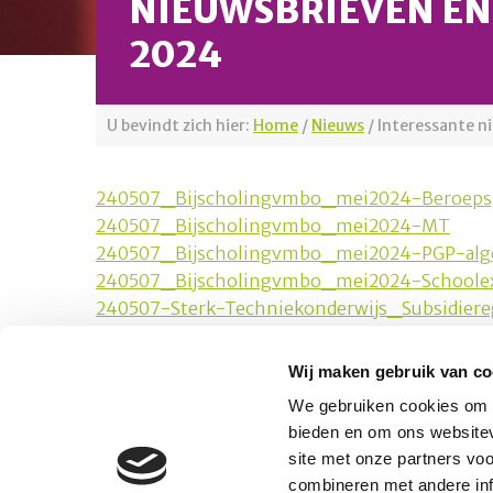
NIEUWSBRIEVEN EN 
2024
U bevindt zich hier:
Home
/
Nieuws
/
Interessante n
240507_Bijscholingvmbo_mei2024-Beroeps
240507_Bijscholingvmbo_mei2024-MT
240507_Bijscholingvmbo_mei2024-PGP-al
240507_Bijscholingvmbo_mei2024-Schoole
240507-Sterk-Techniekonderwijs_Subsidiere
Wij maken gebruik van co
Platform Mobiliteit en Transport
We gebruiken cookies om c
Telefoon: 06-23 58 89 49
bieden en om ons websitev
E-mail:
site met onze partners vo
secretariaat@platformmobiliteitentransport.
combineren met andere inf