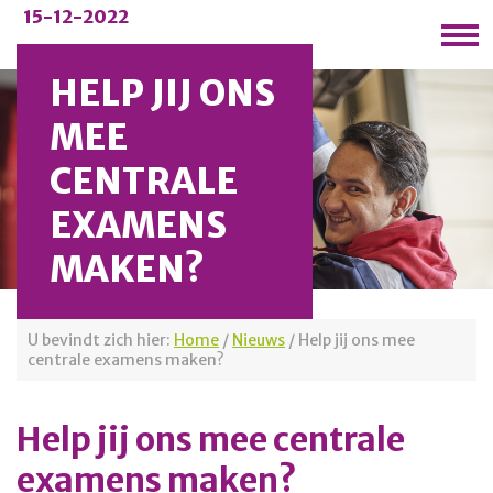
15-12-2022
HELP JIJ ONS
MEE
CENTRALE
EXAMENS
MAKEN?
U bevindt zich hier:
Home
/
Nieuws
/
Help jij ons mee
centrale examens maken?
Help jij ons mee centrale
examens maken?