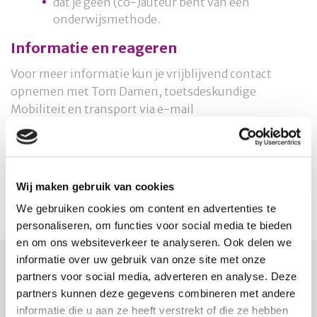
dat je geen (co-)auteur bent van een
onderwijsmethode.
Informatie en reageren
Voor meer informatie kun je vrijblijvend contact
opnemen met Tom Damen, toetsdeskundige
Mobiliteit en transport via e-mail
tom.damen@cito.nl
of telefonisch op 06 – 48 33 85
05.
Wil je solliciteren?
Wij maken gebruik van cookies
Mail dan je CV met een motivatiebrief vóór 2 januari
We gebruiken cookies om content en advertenties te
2023 naar
CTE-BEM@cito.nl
, gericht aan Ans Wolters.
personaliseren, om functies voor social media te bieden
en om ons websiteverkeer te analyseren. Ook delen we
informatie over uw gebruik van onze site met onze
HEEFT U EEN VRAAG?
partners voor social media, adverteren en analyse. Deze
Neemt u dan direct contact
partners kunnen deze gegevens combineren met andere
informatie die u aan ze heeft verstrekt of die ze hebben