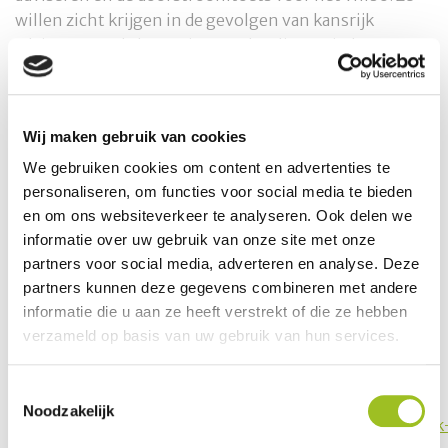
willen zicht krijgen in de gevolgen van kansrijk
adviseren op de beweging van leerlingen in het
onderwijs met name op de zij-instroom van
leerlingen, waarmee veel vmbo-scholen te maken
hebben.
Wij maken gebruik van cookies
We weten dat de gevolgen voor veel vmbo-scholen
We gebruiken cookies om content en advertenties te
groot zijn, maar dit blijkt vaak niet uit de officiële
personaliseren, om functies voor social media te bieden
cijfers.
en om ons websiteverkeer te analyseren. Ook delen we
informatie over uw gebruik van onze site met onze
Om een goed beeld te krijgen is het van belang dat zo
partners voor social media, adverteren en analyse. Deze
veel mogelijk mensen deelnemen aan het
partners kunnen deze gegevens combineren met andere
flitsonderzoek. Het SPV heeft de platforms gevraagd
informatie die u aan ze heeft verstrekt of die ze hebben
om het onderzoek onder de aandacht te brengen bij de
verzameld op basis van uw gebruik van hun services.
leden. Op dit moment staat de sluitingsdatum nog op
1 maart, maar dit wordt verlengd naar 10 maart. Het
Toestemmingsselectie
flitsonderzoek vind je op
Noodzakelijk
https://www.platformsvmbo.nl/actueel/flitsonderzoek