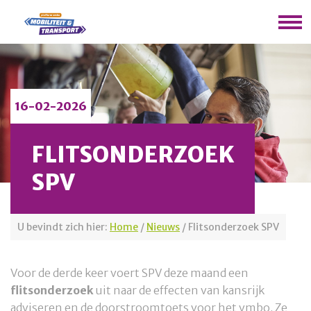
16-02-2026
FLITSONDERZOEK
SPV
U bevindt zich hier:
Home
/
Nieuws
/
Flitsonderzoek SPV
Voor de derde keer voert SPV deze maand een
flitsonderzoek
uit naar de effecten van kansrijk
adviseren en de doorstroomtoets voor het vmbo. Ze