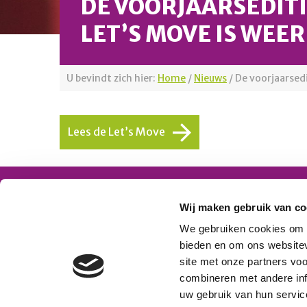
DE VOORJAARSEDITI
LET’S MOVE IS WEER
U bevindt zich hier:
Home
/
Nieuws
/
De voorjaarsedi
Lees de Let’s Move
Platform Mobiliteit en Transport
Wij maken gebruik van co
Telefoon: 06-23 58 89 49
E-mail:
We gebruiken cookies om c
bieden en om ons websitev
secretariaat@platformmobiliteitentransport.
site met onze partners vo
combineren met andere inf
uw gebruik van hun servic