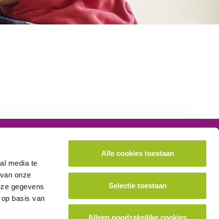
ok lid worden van het platform?
Alle cookies toestaan
al media te
School aanmelden
 van onze
Selectie toestaan
deze gegevens
 op basis van
Alleen noodzakelijke cookies