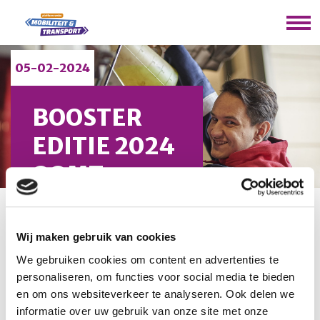
05-02-2024
BOOSTER
EDITIE 2024
OOMT
U bevindt zich hier:
Home
/
Nieuws
/
Booster editie 2024
Oomt
Wij maken gebruik van cookies
We gebruiken cookies om content en advertenties te
personaliseren, om functies voor social media te bieden
Ga de uitdaging aan en
beat boring
! Leer nieuwe skills.
en om ons websiteverkeer te analyseren. Ook delen we
Je werkt in de mobiliteitsbranche dus er zijn
informatie over uw gebruik van onze site met onze
mogelijkheden genoeg. In de nieuwe editie van