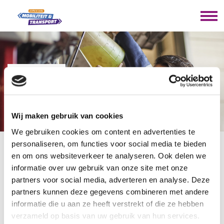
23-09-2024
BIJSCHOLING
Wij maken gebruik van cookies
VMBO
We gebruiken cookies om content en advertenties te
personaliseren, om functies voor social media te bieden
en om ons websiteverkeer te analyseren. Ook delen we
U bevindt zich hier:
Home
/
Nieuws
/
Bijscholing VMBO
informatie over uw gebruik van onze site met onze
partners voor social media, adverteren en analyse. Deze
partners kunnen deze gegevens combineren met andere
Op https://bijscholingvmbo.nl/bg/mt/ staan weer
informatie die u aan ze heeft verstrekt of die ze hebben
interessante nieuwe trainingen online.
verzameld op basis van uw gebruik van hun services.