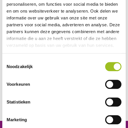
personaliseren, om functies voor social media te bieden
platforms PIE en M&T organiseren deze bijeenkomst
en om ons websiteverkeer te analyseren. Ook delen we
en willen hiermee tegemoetkomen aan de vragen die
informatie over uw gebruik van onze site met onze
er leven over dit praktijkprogramma. Jan ten Napel zal
partners voor social media, adverteren en analyse. Deze
tijdens deze bijeenkomst ingaan op kennis en
partners kunnen deze gegevens combineren met andere
vaardigheden van de werkvelden, een pilotschool zal
informatie die u aan ze heeft verstrekt of die ze hebben
informatie geven hoe zij invulling aan het programma
verzameld op basis van uw gebruik van hun services.
willen geven, tevens zal Lisette Arbeider van MK-
Educatie enkele aanzetten geven tot een didactische
Toestemmingsselectie
invulling van het programma. Verdere informatie
Noodzakelijk
volgt. De bijeenkomst is gratis voor de leden van de
platforms.
Voorkeuren
Aanvang: 13.00 uur
Locatie: midden van het land (afhankelijk van de
Statistieken
inschrijvingen)
Aanmelden:
secretariaat@platform-pie.nl
Marketing