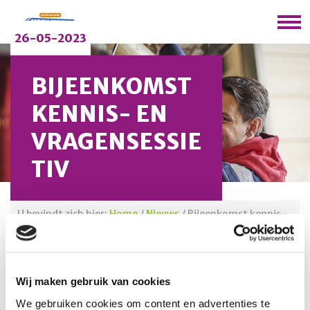
26-05-2023
BIJEENKOMST
KENNIS- EN
VRAGENSESSIE
TIV
U bevindt zich hier:
Home
/
Nieuws
/
Bijeenkomst kennis-
en vragensessie TIV
Op 13 juni 2023 is er een bijeenkomst voor scholen die
Wij maken gebruik van cookies
het praktijkprogramma Techniek en Innovatief
We gebruiken cookies om content en advertenties te
Vakmanschap (TIV) willen gaan aanbieden. De