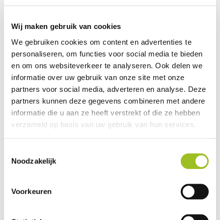
zijn afgelopen maand diverse trainingen uitgesteld
naar een latere datum (ook al naar volgend schooljaar),
Wij maken gebruik van cookies
zodat docenten zich nog kunnen aanmelden. Mocht
We gebruiken cookies om content en advertenties te
er voor een training nog geen datum vermeld staan en
personaliseren, om functies voor social media te bieden
je wel interesse zou hebben, laat het ons dan weten
en om ons websiteverkeer te analyseren. Ook delen we
door aan te geven dat je op de hoogte gehouden wilt
informatie over uw gebruik van onze site met onze
worden. Je komt dan op de wachtlijst en als er een
partners voor social media, adverteren en analyse. Deze
groepje docenten is, gaat de kwartiermaker aan de slag
partners kunnen deze gegevens combineren met andere
om met de aanbieder de training in te plannen.
informatie die u aan ze heeft verstrekt of die ze hebben
verzameld op basis van uw gebruik van hun services.
Je kunt individueel intekenen op een training, maar er
zijn ook mogelijkheden om een training in-company
Toestemmingsselectie
te organiseren of met je hele (STO-)regio. Neem
Noodzakelijk
contact op met de kwartiermaker als je hierover meer
wilt weten (
lenie@vanlieverlooadvies.nl
).
Voorkeuren
Het blijft belangrijk dat de docenten M&T op de
hoogte blijven van actuele ontwikkelingen in de