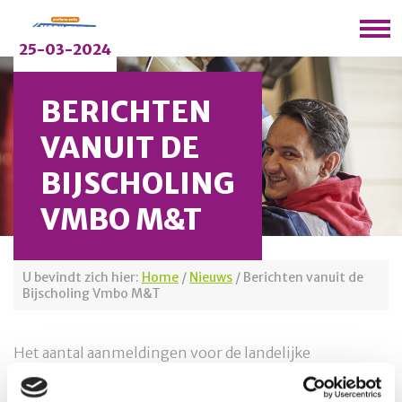
25-03-2024
BERICHTEN
VANUIT DE
BIJSCHOLING
VMBO M&T
U bevindt zich hier:
Home
/
Nieuws
/
Berichten vanuit de
Bijscholing Vmbo M&T
Het aantal aanmeldingen voor de landelijke
bijscholing is afgelopen maand weer gegroeid. M&T
blijft echter achter met aanmeldingen. Om die reden