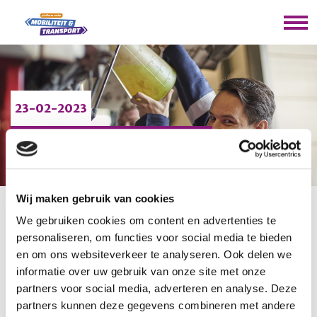
23-02-2023
BELANGRIJKE
DATA
Wij maken gebruik van cookies
We gebruiken cookies om content en advertenties te
U bevindt zich hier:
Home
/
Nieuws
/
Belangrijke data
personaliseren, om functies voor social media te bieden
en om ons websiteverkeer te analyseren. Ook delen we
informatie over uw gebruik van onze site met onze
Belangrijke data
partners voor social media, adverteren en analyse. Deze
partners kunnen deze gegevens combineren met andere
14 & 15 maart:
Examenfestival