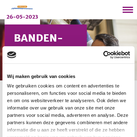
26-05-2023
BANDEN-
EN
WIELENTEST
VACO
Wij maken gebruik van cookies
We gebruiken cookies om content en advertenties te
personaliseren, om functies voor social media te bieden
U bevindt zich hier:
Home
/
Nieuws
/
Banden- en
wielentest VACO
en om ons websiteverkeer te analyseren. Ook delen we
informatie over uw gebruik van onze site met onze
partners voor social media, adverteren en analyse. Deze
In de nieuwsbrief van januari hebben we een banden-
partners kunnen deze gegevens combineren met andere
en wielentest uitgezet gezamenlijk met VACO. Het
informatie die u aan ze heeft verstrekt of die ze hebben
bandenpakket is gewonnen door Ap Morren van het