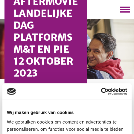
AFTERMOVIE
LANDELIJKE
DAG
PLATFORMS
M&T EN PIE
12 OKTOBER
2023
U bevindt zich hier:
Home
/
Nieuws
/
Aftermovie landelijke
dag platforms M&T en PIE 12 oktober 2023
Wij maken gebruik van cookies
Na de trailer die we 13 oktober gepubliceerd hebben,
We gebruiken cookies om content en advertenties te
delen we nu met gepaste trots de complete
personaliseren, om functies voor social media te bieden
aftermovie van de landelijke dag PIE en M&T op 12