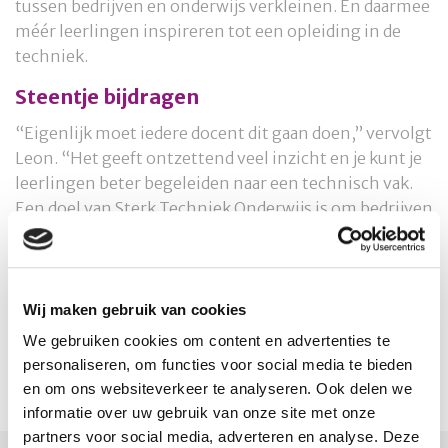
tussen bedrijven en onderwijs verkleinen. En daarmee
méér leerlingen inspireren tot een opleiding in de
techniek.
Steentje bijdragen
“Eigenlijk moet iedere docent dit gaan doen,” vervolgt
Leon. “Het geeft ontzettend veel inzicht en je kunt je
leerlingen beter begeleiden naar een technisch vak.
Een doel van Sterk Techniek Onderwijs is om bedrijven
en scholen met elkaar te verbinden en de afstand te
verkleinen. Dan vind ik dat leraren daar hun steentje
aan kunnen bijdragen,” verklaart Leon.
Wij maken gebruik van cookies
Geïnteresseerd in stages in deze sector? Laat het ons
We gebruiken cookies om content en advertenties te
weten en we activeren in het netwerk Mobiele
personaliseren, om functies voor social media te bieden
Werktuigen.
en om ons websiteverkeer te analyseren. Ook delen we
secretariaat@www.platformmobiliteitentransport.nl
.
informatie over uw gebruik van onze site met onze
partners voor social media, adverteren en analyse. Deze