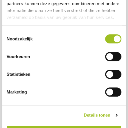
partners kunnen deze gegevens combineren met andere
HEEFT U EEN VRAAG?
informatie die u aan ze heeft verstrekt of die ze hebben
Neemt u dan direct contact
verzameld op basis van uw gebruik van hun services.
op of vul het formulier in!
Toestemmingsselectie
Noodzakelijk
Henri
Voorkeuren
van Breugel
Voorzitter
Statistieken
telefoonnummer
e-mailadres
Marketing
Erwin
Heuvelmans
Programmamanager
Details tonen
telefoonnummer