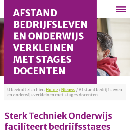
AFSTAND
BEDRIJFSLEVEN
EN ONDERWIJS
VERKLEINEN
MET STAGES
DOCENTEN
U bevindt zich hier:
Home
/
Nieuws
/
Afstand bedrijfsleven
en onderwijs verkleinen met stages docenten
Sterk Techniek Onderwijs
faciliteert bedrijfsstages