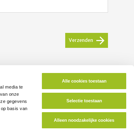
Verzenden
Alle cookies toestaan
ok lid worden van het platform?
al media te
 van onze
Selectie toestaan
deze gegevens
School aanmelden
 op basis van
Alleen noodzakelijke cookies