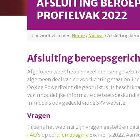
AFSLUITING BEROE
PROFIELVAK 2022
U bevindt zich hier:
Home
/
Nieuws
/
Afsluiting ber
Afsluiting beroepsgerich
Afgelopen week hebben veel mensen gekeken na
algemeen deel van de voorlichting staat online
Ook de PowerPoint die gebruikt is, is beschikb
vakinhoudelijke informatie die toetsdeskundige
inmiddels ook gedeeld via de SPV website.
Vragen
Tijdens het webinar zijn vragen gesteld en bea
FAQ’s
op de
themapagina
Examens 2022. Aanvul