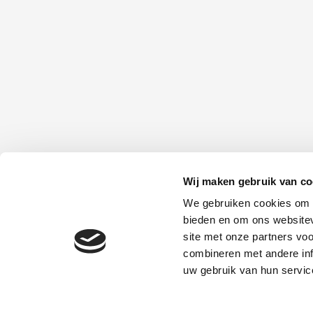
Wij maken gebruik van co
Platform Mobiliteit en Transport
We gebruiken cookies om c
Telefoon: 06-23 58 89 49
bieden en om ons websitev
E-mail:
site met onze partners vo
secretariaat@platformmobiliteitentransport.
combineren met andere inf
uw gebruik van hun servic