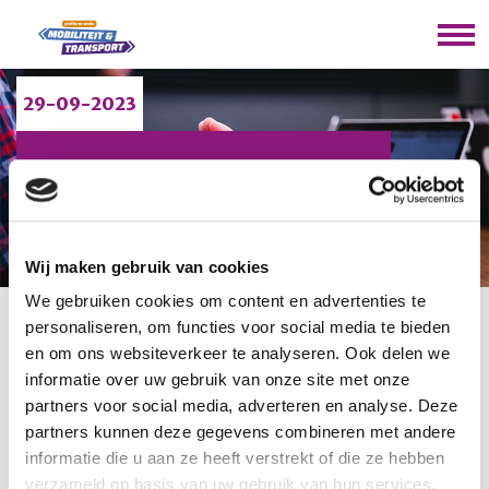
29-09-2023
VERGADERING
ADVIESNETWERK
M&T
Wij maken gebruik van cookies
We gebruiken cookies om content en advertenties te
personaliseren, om functies voor social media te bieden
U bevindt zich hier:
Home
/
Vergadering adviesnetwerk
en om ons websiteverkeer te analyseren. Ook delen we
M&T
informatie over uw gebruik van onze site met onze
partners voor social media, adverteren en analyse. Deze
De vergadering van het adviesnetwerk van Platform
partners kunnen deze gegevens combineren met andere
Mobiliteit en Transport vindt plaats op 29 september
informatie die u aan ze heeft verstrekt of die ze hebben
2023.
verzameld op basis van uw gebruik van hun services.