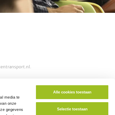
tentransport.nl.
Alle cookies toestaan
ok lid worden van het platform?
al media te
 van onze
Selectie toestaan
deze gegevens
School aanmelden