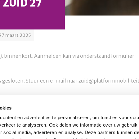
ZUID 27
 27 maart 2025
gt binnenkort. Aanmelden kan via onderstaand formulier.
 gesloten. Stuur een e-mail naar zuid@platformmobilitei
okies
Schrijf u in voor onze nieuwsbrief
O
ontent en advertenties te personaliseren, om functies voor soci
erkeer te analyseren. Ook delen we informatie over uw gebruik
or social media, adverteren en analyse. Deze partners kunnen 
Inschrijven
nl