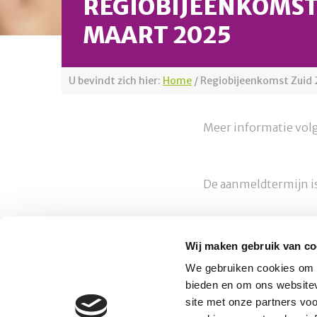
REGIOBIJEENKOMST 
MAART 2025
U bevindt zich hier:
Home
/
Regiobijeenkomst Zuid
Meer informatie vol
De aanmeldtermijn is
Wij maken gebruik van co
Platform Mobiliteit en Transport
We gebruiken cookies om c
Telefoon: 06-23 58 89 49
bieden en om ons websitev
E-mail:
site met onze partners vo
secretariaat@platformmobiliteitentransport.