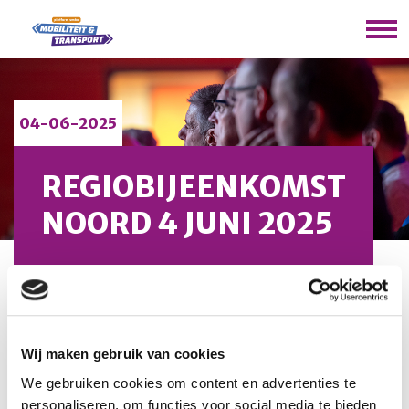
04-06-2025
REGIOBIJEENKOMST
NOORD 4 JUNI 2025
U bevindt zich hier:
Home
/
Regiobijeenkomst Noord 4 juni
2025
Wij maken gebruik van cookies
Wanneer:
4 juni 2025
Tijdstip:
13:30 – 16:30 uur
We gebruiken cookies om content en advertenties te
Waar:
vakcollege Thamen, Uithoorn
personaliseren, om functies voor social media te bieden