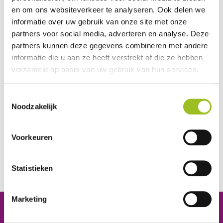
en om ons websiteverkeer te analyseren. Ook delen we
Voorlopige agenda:
informatie over uw gebruik van onze site met onze
partners voor social media, adverteren en analyse. Deze
Rondleiding/kennismaken met locatie
partners kunnen deze gegevens combineren met andere
Experiment M&T
informatie die u aan ze heeft verstrekt of die ze hebben
Informatie vanuit platform
verzameld op basis van uw gebruik van hun services.
CSPE 2025 (evaluatie en vooruitblik voor
leerjaar 3)
Toestemmingsselectie
Aanmelden kan via onderstaand formulier.
Noodzakelijk
Voorkeuren
De aanmeldtermijn is gesloten. Stuur een e-mail naar
zuid@platformmobiliteitentransport.nl.
Statistieken
Marketing
Platform Mobiliteit en Transport