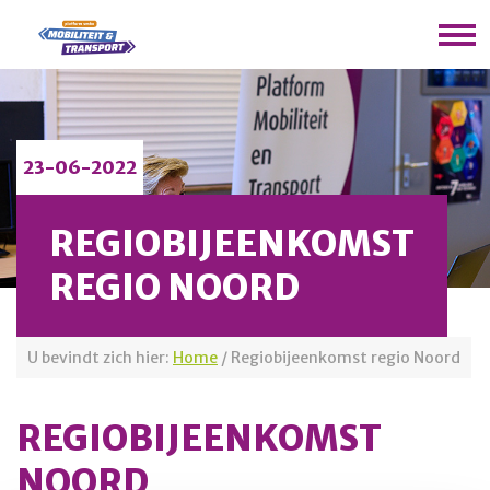
23-06-2022
REGIOBIJEENKOMST
REGIO NOORD
U bevindt zich hier:
Home
/
Regiobijeenkomst regio Noord
REGIOBIJEENKOMST
NOORD