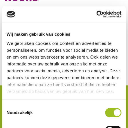
Datum: donderdag 23 juni 2022
Tijd: 13.30 – 16.30 uur.
Op 23 juni 2022 vindt de regionale
Wij maken gebruik van cookies
docentennetwerkbijeenkomst plaats voor de regio
Noord van het Platform M&T en PIE. De bijeenkomst
We gebruiken cookies om content en advertenties te
vindt plaats op een inspirerende locatie in de regio. De
personaliseren, om functies voor social media te bieden
bijeenkomst duurt van 13.30-16.30 uur. Binnenkort
en om ons websiteverkeer te analyseren. Ook delen we
informatie over uw gebruik van onze site met onze
ontvangt u het programma voor deze middag.
partners voor social media, adverteren en analyse. Deze
AANMELDEN
partners kunnen deze gegevens combineren met andere
informatie die u aan ze heeft verstrekt of die ze hebben
verzameld op basis van uw gebruik van hun services.
OP DE HOOGTE BLIJVEN
Schrijf u in voor onze
Toestemmingsselectie
Noodzakelijk
nieuwsbrief