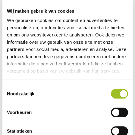
Tijdstip:
12.30 – 15.00 uur
Wij maken gebruik van cookies
Locatie: Vorm:
Aeres Tech, Ede
We gebruiken cookies om content en advertenties te
Op de managementbijeenkomst op 30 juni 2023 van
personaliseren, om functies voor social media te bieden
de platforms PIE en M&T is er een workshop met het
en om ons websiteverkeer te analyseren. Ook delen we
thema Onderwijskundig leiderschap en
informatie over uw gebruik van onze site met onze
onderwijsvernieuwingen. De bijeenkomst is voor een
partners voor social media, adverteren en analyse. Deze
beperkt aantal deelnemers en is voor leden van de
partners kunnen deze gegevens combineren met andere
platforms kosteloos.
informatie die u aan ze heeft verstrekt of die ze hebben
verzameld op basis van uw gebruik van hun services.
Interactieve lezing directie en bestuurders
Prof. Dr.
Marc van der Meer (hoogleraar
Toestemmingsselectie
onderwijsarbeidsmarkt en onafhankelijke adviseur
Noodzakelijk
mbo-sector) gaat in zijn workshop in op welke ruimte
er is voor onderwijsvernieuwingen. Onderwijskundig
Voorkeuren
leiderschap vraagt om het denken in verschillende
snelheden. Alleen dan vinden we ruimte in de wet- en
regelgeving voor de nodige onderwijsvernieuwingen
Statistieken