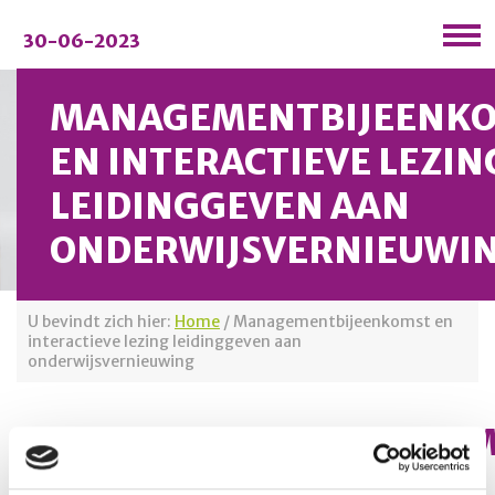
30-06-2023
MANAGEMENTBIJEENK
EN INTERACTIEVE LEZIN
LEIDINGGEVEN AAN
ONDERWIJSVERNIEUWI
U bevindt zich hier:
Home
/
Managementbijeenkomst en
interactieve lezing leidinggeven aan
onderwijsvernieuwing
MANAGEMENTBIJEENKOM
Datum:
Vrijdag 30 juni 2023