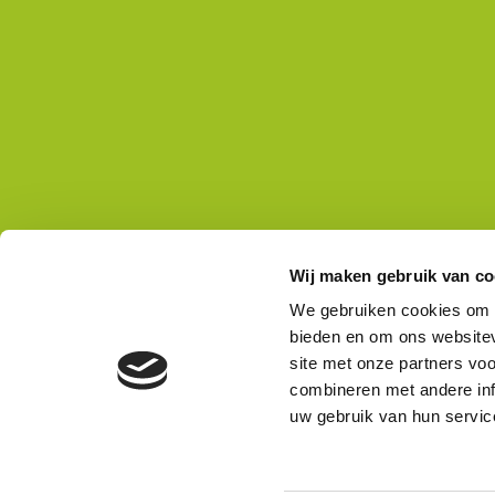
Wij maken gebruik van co
Platform Mobiliteit en Transport
We gebruiken cookies om c
Telefoon: 06-23 58 89 49
bieden en om ons websitev
E-mail:
site met onze partners vo
secretariaat@platformmobiliteitentransport.
combineren met andere inf
uw gebruik van hun servic
© 2026 - Platform Mobiliteit en Transport