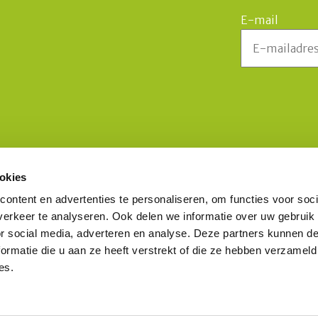
E-mail
okies
Schrijf u in voor onze nieuwsbrief
O
ontent en advertenties te personaliseren, om functies voor soci
erkeer te analyseren. Ook delen we informatie over uw gebruik
or social media, adverteren en analyse. Deze partners kunnen 
Inschrijven
nl
ormatie die u aan ze heeft verstrekt of die ze hebben verzameld
es.
Disclaimer
Cookies
Privacyverklaring