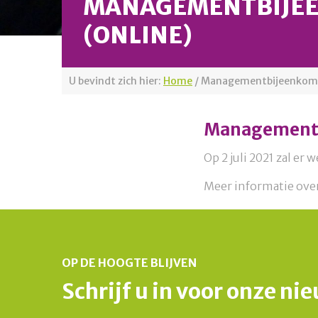
MANAGEMENTBIJE
(ONLINE)
U bevindt zich hier:
Home
/
Managementbijeenkoms
Management
Op 2 juli 2021 zal e
Meer informatie over
OP DE HOOGTE BLIJVEN
Schrijf u in voor onze ni