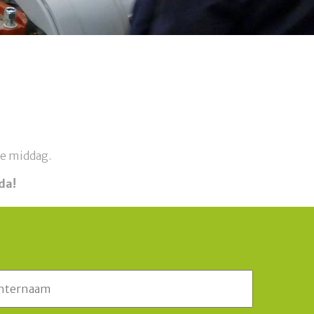
de middag.
nda!