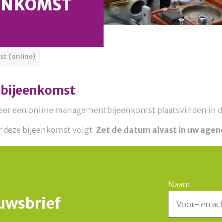
ENKOMST
t (online)
bijeenkomst
r weer een online managementbijeenkomst plaatsvinden in 
 deze bijeenkomst volgt.
Zet de datum alvast in uw age
Naam
euwsbrief