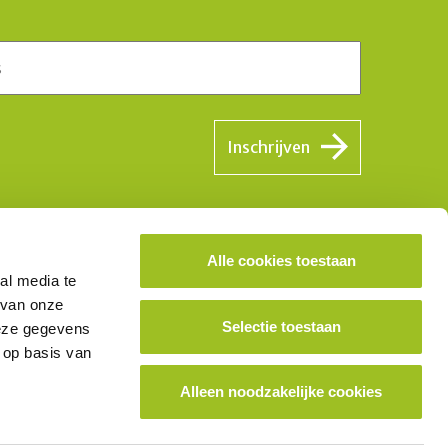
Inschrijven
Alle cookies toestaan
ok lid worden van het platform?
al media te
 van onze
Selectie toestaan
deze gegevens
School aanmelden
 op basis van
Alleen noodzakelijke cookies