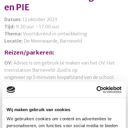
en PIE
Datum:
12 oktober 2023
Tijd:
9.30 uur – 17.00 uur
Thema:
Voortdurend in ontwikkeling
Locatie:
De Meerwaarde, Barneveld
Reizen/parkeren:
OV:
Advies is om gebruik te maken van het OV. Het
treinstation Barneveld-Zuid is op
ongeveer op 5 minuten loopafstand van de school.
Parkeren:
parkeerterrein Geref. Gemeente,
Vellerselaan 1 in Barneveld, vervolgens pendelbus
09.15 – 10.30 uur heenpendel
16.30 – 18.00 uur terugpendel
Wij maken gebruik van cookies
Aanmelden:
vóór 5 oktober 2023.
We gebruiken cookies om content en advertenties te
personaliseren, om functies voor social media te bieden