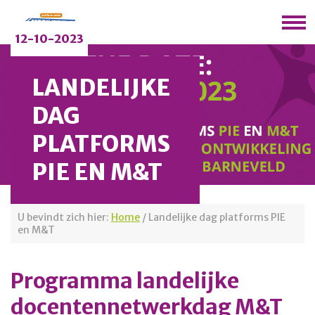
12-10-2023
LANDELIJKE
DAG
PLATFORMS
PIE EN M&T
U bevindt zich hier:
Home
/
Landelijke dag platforms PIE
en M&T
Programma landelijke
docentennetwerkdag M&T