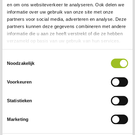
Direct aanmelden
en om ons websiteverkeer te analyseren. Ook delen we
informatie over uw gebruik van onze site met onze
partners voor social media, adverteren en analyse. Deze
Dagprogramma
partners kunnen deze gegevens combineren met andere
informatie die u aan ze heeft verstrekt of die ze hebben
9.30 uur
Inloop en ontvangst
verzameld op basis van uw gebruik van hun services.
Mogelijkheid tot bezoeken
informatiemarkt
10.30 uur
Plenaire opening: dagvoorzitters
Toestemmingsselectie
Noodzakelijk
10.35 uur
Welkom op De Meerwaarde –
Bert Brand
10.45 uur
Keynote speaker:
Harold van de Ven –
Voorkeuren
Architect met Energie
Wat betekent ons huis voor onze auto? Architect,
Statistieken
Turbodenker en Spreker met Energie
Harold van de Ven neemt je mee in zijn wereld waar
mobiliteit, biobased bouwen, technische installaties
Marketing
en energie zowel letterlijk als figuurlijk elkaar
tegenkomen.