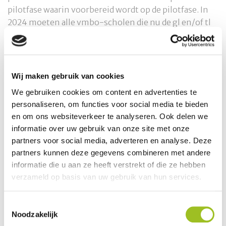
pilotfase waarin voorbereid wordt op de pilotfase. In
2024 moeten alle vmbo-scholen die nu de gl en/of tl
aanbieden de nieuwe leerweg gaan aanbieden.
De ontwikkelgroep M&T heeft als enige
licentiegebonden programma wel een start gemaakt.
Wij maken gebruik van cookies
Vanaf begin december 2020 heeft de ontwikkelgroep
We gebruiken cookies om content en advertenties te
Mobiliteit & Transport gewerkt aan een startnotitie
personaliseren, om functies voor social media te bieden
voor het praktijkgerichte programma voor de nieuwe
en om ons websiteverkeer te analyseren. Ook delen we
leerweg in het vmbo. Het praktijkgerichte programma
informatie over uw gebruik van onze site met onze
Mobiliteit & Transport is een licentiegebonden
partners voor social media, adverteren en analyse. Deze
programma. Gedurende de voorbereidingsfase van de
partners kunnen deze gegevens combineren met andere
pilot (januari-juni 2021) werkt de ontwikkelgroep,
informatie die u aan ze heeft verstrekt of die ze hebben
samen met o.a. de pilotscholen, verder aan het eerste
verzameld op basis van uw gebruik van hun services.
concept-examenprogramma (‘versie 1’) dat de basis
moet zijn voor het onderwijs in volgende schooljaren.
Toestemmingsselectie
In deze notitie wordt de denkrichting beschreven.
Noodzakelijk