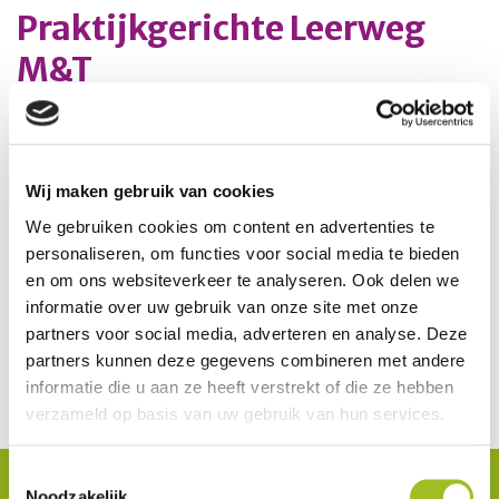
Praktijkgerichte Leerweg
M&T
e
Op 11 februari 2021 vond een 1
bijeenkomst plaats
over dit onderwerp met een groot aantal
geïnteresseerde scholen. Op dinsdagmiddag 29 juni
Wij maken gebruik van cookies
2021 zal er een online vervolgbijeenkomst worden
We gebruiken cookies om content en advertenties te
georganiseerd van 15.00 tot 16.30 uur. Scholen krijgen
personaliseren, om functies voor social media te bieden
de gelegenheid om samen met de pilotschool M&T, de
en om ons websiteverkeer te analyseren. Ook delen we
ontwikkeldocenten en SLO te klankborden over het
informatie over uw gebruik van onze site met onze
nieuwe conceptexamenprogramma M&T.
partners voor social media, adverteren en analyse. Deze
Wilt u bij deze bijeenkomst aanwezig zijn? Laat het ons
partners kunnen deze gegevens combineren met andere
weten via
informatie die u aan ze heeft verstrekt of die ze hebben
secretariaat@www.platformmobiliteitentransport.nl
.
verzameld op basis van uw gebruik van hun services.
Toestemmingsselectie
Noodzakelijk