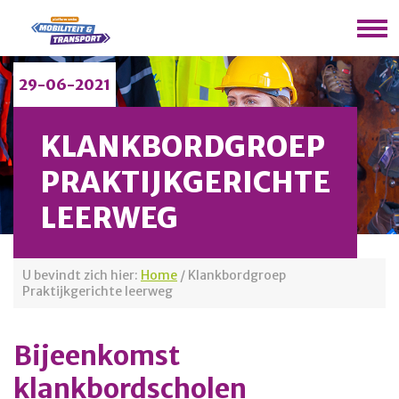
29-06-2021
KLANKBORDGROEP
PRAKTIJKGERICHTE
LEERWEG
U bevindt zich hier:
Home
/
Klankbordgroep
Praktijkgerichte leerweg
Bijeenkomst
klankbordscholen